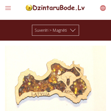
Suvenīri > Magnēti