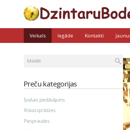
Veikals
Iegāde
Kontakti
Jaunu
Preču kategorijas
Īpašais piedāvājums
Rokassprādzes
Piespraudes