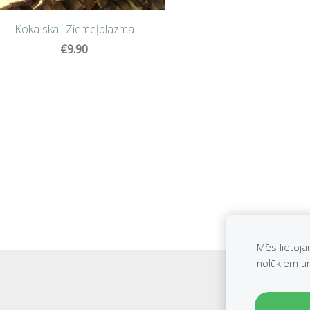
Koka skali Ziemeļblāzma
€9.90
Mēs lietoja
nolūkiem u