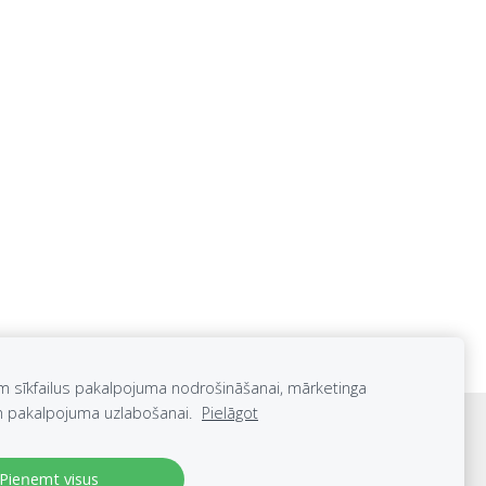
m sīkfailus pakalpojuma nodrošināšanai, mārketinga
n pakalpojuma uzlabošanai.
Pielāgot
Pieņemt visus