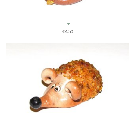
Ezis
€4.50