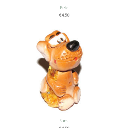
Pele
€4.50
Suns