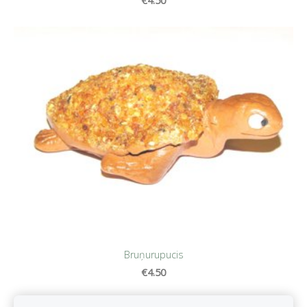
€4.50
Bruņurupucis
€4.50