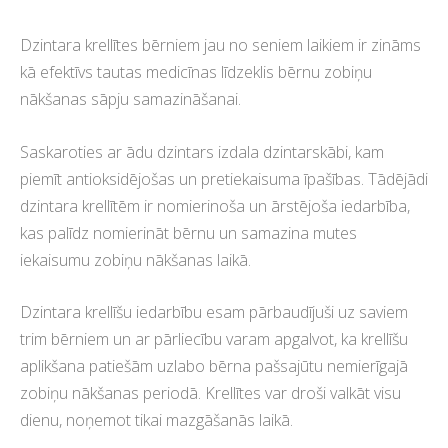
Dzintara krellītes bērniem jau no seniem laikiem ir zināms
kā efektīvs tautas medicīnas līdzeklis bērnu zobiņu
nākšanas sāpju samazināšanai.
Saskaroties ar ādu dzintars izdala dzintarskābi, kam
piemīt antioksidējošas un pretiekaisuma īpašības.
Tādējādi
dzintara krellītēm ir nomierinoša un ārstējoša iedarbība,
kas palīdz nomierināt bērnu un samazina mutes
iekaisumu zobiņu nākšanas laikā.
Dzintara krellīšu iedarbību esam pārbaudījuši uz saviem
trim bērniem un ar pārliecību varam apgalvot, ka krellīšu
aplikšana patiešām uzlabo bērna pašsajūtu nemierīgajā
zobiņu nākšanas periodā. Krellītes var droši valkāt visu
dienu, noņemot tikai mazgāšanās laikā.