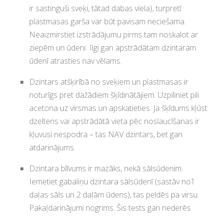
ir sastinguši sveķi, tātad dabas viela), turpretī
plastmasas garša var būt pavisam neciešama.
Neaizmirstiet izstrādājumu pirms tam noskalot ar
ziepēm un ūdeni Ilgi gan apstrādātam dzintaram
ūdenī atrasties nav vēlams.
Dzintars atšķirībā no sveķiem un plastmasas ir
noturīgs pret dažādiem šķīdinātājiem. Uzpiliniet pili
acetona uz virsmas un apskatieties. Ja šķīdums kļūst
dzeltens vai apstrādātā vieta pēc noslaucīšanas ir
kļuvusi nespodra – tas NAV dzintars, bet gan
atdarinājums.
Dzintara blīvums ir mazāks, nekā sālsūdenim.
Iemetiet gabaliņu dzintara sālsūdenī (sastāv no1
daļas sāls un 2 daļām ūdens), tas peldēs pa virsu.
Pakaļdarinājumi nogrims. Šis tests gan nederēs