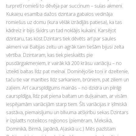
turpretī romieši to dēvēja par succinum – sulas akmeni.
Kukaiņu esamība dažos dzintara gabalos vedināja
romiešus uz domu (kura vēlāk izrādījās patiesa), ka tas
kādreiz ir bijis šķidrs un tad noklājis kukaini. Karsējot
dzintaru, tas kūst.Dzintars tiek dēvēts arī par saules
akmeni vai Baltijas zeltu un agrāk tam tiešām bijusi zelta
vērtība. Dzintaram, kas tiek pieskaitīts pie
pusdārgakmeņiem, ir vairāk kā 200 krāsu variāciju – no
izteikti baltas līdz pat melnai. Dominējošie toņi ir dzeltenie,
taču tie var manīties līdz sarkaniem, brūniem, pat ziliem un
zaļiem. Arī caurspīdīgums mainās – no dzidra un pilnīgi
caurspīdīga, līdz pat piena baltam un duļķainam, ar visām
iespējamām variācijām starp tiem. Šīs variācijas ir ķīmiskā
sastāva, piemaisījumu un blīvuma atšķirību sekas.Dzintars
ir izplatīts noteiktos reģionos (piemēram, Meksikā,
Dominikā, Birmā, Japānā, Aļaskā u.c.) Mēs pazīstam