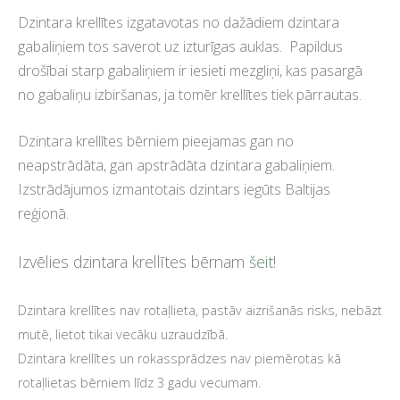
Dzintara krellītes izgatavotas no dažādiem dzintara
gabaliņiem tos saverot uz izturīgas auklas. Papildus
drošībai starp gabaliņiem ir iesieti mezgliņi, kas pasargā
no gabaliņu izbiršanas, ja tomēr krellītes tiek pārrautas.
Dzintara krellītes bērniem pieejamas gan no
neapstrādāta, gan apstrādāta dzintara gabaliņiem.
Izstrādājumos izmantotais dzintars iegūts Baltijas
reģionā.
Izvēlies dzintara krellītes bērnam
šeit
!
Dzintara krellītes nav rotaļlieta, pastāv aizrišanās risks, nebāzt
mutē, lietot tikai vecāku uzraudzībā.
Dzintara krellītes un rokassprādzes nav piemērotas kā
rotaļlietas bērniem līdz 3 gadu vecumam.