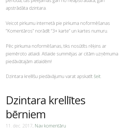
periodā, tās pieejamas gan no neapstrādāta, gan
apstrādāta dzintara.
Veicot pirkumu internetā pie pirkuma noformēšanas
”Komentāros” norādīt “3+ karte” un kartes numuru.
Pēc pirkuma noformēšanas, tiks nosūtīts rēķins ar
piemēroto atlaidi. Atlaide summējas ar citām uzņēmuma
piedāvātajām atlaidēm!
Dzintara krellīšu piedāvājumu varat apskatīt
šeit
.
Dzintara krellītes
bērniem
11. dec. 2017,
Nav komentāru