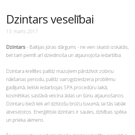
Dzintars veselībai
13. marts 2017
Dzintars
- Baltijas jūras dārgums -
ne vien skaisti izskatās,
bet tam piemīt arī dziedinoša un atjaunojoša iedarbība.
Dzintara krellītes palīdz mazuļiem pārdzīvot zobiņu
nākšanas periodu, palīdz vairogdziedzera problēmu
gadījumā, lieliski iedarbojas SPA procedūru laikā,
kosmētikas sastāvā veicina ādas un šūnu atjaunošanos.
Dzintaru bieži liek arī dzīstošu brūču tuvumā, lai tās labāk
atveseļotos. Enerģētiski dzintars ir saules, dzīvības spēka
un prieka akmens.