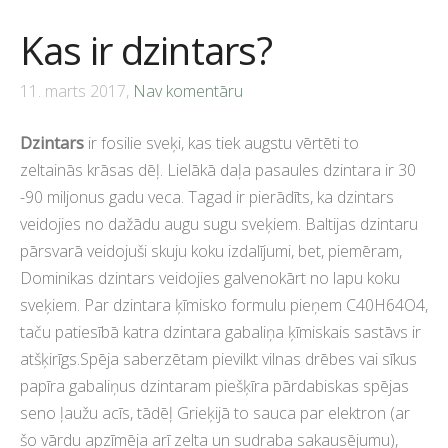
Kas ir dzintars?
11. marts 2017,
Nav komentāru
Dzintars
ir fosilie sveķi, kas tiek augstu vērtēti to
zeltainās krāsas dēļ. Lielākā daļa pasaules dzintara ir 30
-90 miljonus gadu veca. Tagad ir pierādīts, ka dzintars
veidojies no dažādu augu sugu sveķiem. Baltijas dzintaru
pārsvarā veidojuši skuju koku izdalījumi, bet, piemēram,
Dominikas dzintars veidojies galvenokārt no lapu koku
sveķiem. Par dzintara ķīmisko formulu pieņem C40H64O4,
taču patiesībā katra dzintara gabaliņa ķīmiskais sastāvs ir
atšķirīgs.Spēja saberzētam pievilkt vilnas drēbes vai sīkus
papīra gabaliņus dzintaram piešķīra pārdabiskas spējas
seno ļaužu acīs, tādēļ Grieķijā to sauca par elektron (ar
šo vārdu apzīmēja arī zelta un sudraba sakausējumu),