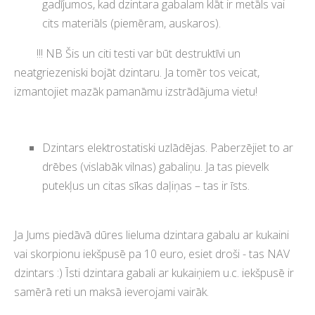
gadījumos, kad dzintara gabalam klāt ir metāls vai
cits materiāls (piemēram, auskaros).
!!! NB Šis un citi testi var būt destruktīvi un
neatgriezeniski bojāt dzintaru. Ja tomēr tos veicat,
izmantojiet mazāk pamanāmu izstrādājuma vietu!
Dzintars elektrostatiski uzlādējas. Paberzējiet to ar
drēbes (vislabāk vilnas) gabaliņu. Ja tas pievelk
putekļus un citas sīkas daļiņas – tas ir īsts.
Ja Jums piedāvā dūres lieluma dzintara gabalu ar kukaini
vai skorpionu iekšpusē pa 10 euro, esiet droši - tas NAV
dzintars :) Īsti dzintara gabali ar kukaiņiem u.c. iekšpusē ir
samērā reti un maksā ieverojami vairāk.