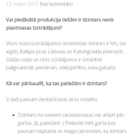
13. marts 2017,
Nav komentāru
Vai piedāvātā produkcija tiešām ir dzintars nevis
plastmasas izstrādājumi?
Visos mūsu izstrādājumos izmantotais dzintars ir īsts, tas
iegūts Baltijas jūras Lietuvas un Kaļiņingradas piekrastē.
Dažās rotās un citos izstādījumos ir izmantoti
palīgmateriāli, piemēram, sēkliņpērlītes, koka gabaliņi.
Kā var pārbaudīt, ka tas patiešām ir dzintars?
Ir daži pavisam vienkārši testi, lai to noteiktu:
Dzintaru no sveķiem vai plastmasas var atšķirt pēc
garšas. Jā, patiešām! :) Pielieciet mēli, garša būs
pavisam nejūtama un maiga (atcerieties, ka dzintars