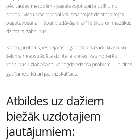
pēc tautas metodēm - pagatavojot spirta uzlējumu
sāpošu vietu smērēšanai vai izmantojot dzintara tējas
pagatavošanai. Tāpat piedāvājam arī lielākus un mazākus
dzintara gabaliņus.
Kā arī, protams, iespējams iegādāties dažādu krāsu un
lieluma neapstrādāta dzintara krelles, kas noderēs
veselības uzlabošanai vairogdziedzera problēmu un citos
gadījumos, kā arī jauki izskatīsies.
Atbildes uz dažiem
biežāk uzdotajiem
jautājumiem: