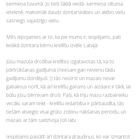
ķermeņa tuvumā. Jo tieši šādā veidā- ķermeņa siltuma
ietekmē, maksimāli daudz dzintarskābes un aktīvo vielu
sasniegs vajadzīgo vietu.
Mēs lepojamies ar to, ka pie mums ir, iespējams, pati
lielākā dzintara bērnu krellīšu izvēle Latvijā.
Jūsu mazuļa drošībai krellītes izgatavotas tā, ka to
pārtrūkšanas gadījumā (neesam gan nevienu tādu
gadījumu dzirdējuši :)) tās neizirst un mazais nevar
gabaliņus norīt, kā arī krellīšu garums un aizdare ir tādi, lai
būtu jūsu bērniņam droši. Paši, kā triju mazu razbainieku
vecāki, varam teikt - krellīšu iedarbība ir pārbaudīta, tās
tiešām atvieglo visai grūto zobiņu nākšanas periodu, un
mazais ar tām sadzīvoja ļoti labi.
Iespējams pasūtīt arī dzintara graudiņus, ko var izmantot