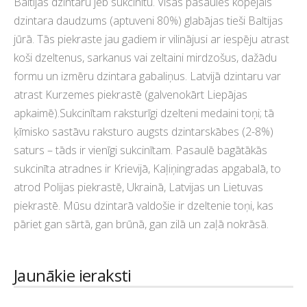
Baltijas dzintaru jeb sukcinītu. Visas pasaules kopējais
dzintara daudzums (aptuveni 80%) glabājas tieši Baltijas
jūrā. Tās piekraste jau gadiem ir vilinājusi ar iespēju atrast
koši dzeltenus, sarkanus vai zeltaini mirdzošus, dažādu
formu un izmēru dzintara gabaliņus. Latvijā dzintaru var
atrast Kurzemes piekrastē (galvenokārt Liepājas
apkaimē).Sukcinītam raksturīgi dzelteni medaini toņi; tā
ķīmisko sastāvu raksturo augsts dzintarskābes (2-8%)
saturs – tāds ir vienīgi sukcinītam. Pasaulē bagātākās
sukcinīta atradnes ir Krievijā, Kaļiņingradas apgabalā, to
atrod Polijas piekrastē, Ukrainā, Latvijas un Lietuvas
piekrastē. Mūsu dzintarā valdošie ir dzeltenie toņi, kas
pāriet gan sārtā, gan brūnā, gan zilā un zaļā nokrāsā.
Jaunākie ieraksti