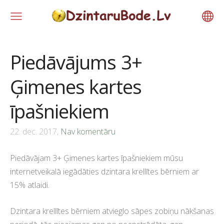
Piedāvājums 3+
Ģimenes kartes
īpašniekiem
22. dec. 2017,
Nav komentāru
Piedāvājam 3+ Ģimenes kartes īpašniekiem mūsu
internetveikalā iegādāties dzintara krellītes bērniem ar
15% atlaidi.
Dzintara krellītes bērniem atvieglo sāpes zobiņu nākšanas