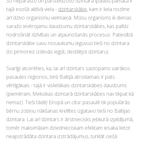
Šo neparasto un pārsteidzošo dzintara īpašību pamatā ir
tajā esošā aktīvā viela -
dzintarskābe
, kam ir liela nozīme
arī dzīvo organismu vielmaiņā. Mūsu organisms ik dienas
saražo ievērojamu daudzumu dzintarskābes, kas palīdz
nodrošināt dzīvības un atjaunošanās procesus. Patiesībā
dzintarskābe savu nosaukumu ieguvusi tieši no dzintara
(to pirmoreiz izdevās iegūt, destilējot dzintaru).
Svarīgi atcerēties, ka, lai arī dzintars sastopams vairākos
pasaules reģionos, tieši Baltijā atrodamais ir pats
vērtīgākais - tajā ir vislielākais dzintarskābes daudzums
(piemēram, Meksikas dzintarā dzintarskābes nav tikpat kā
nemaz). Tieši tādēļ Eiropā un citur pasaulē tik populārās
bērnu zobiņu nākšanas krellītes izgatavo tieši no Baltijas
dzintara. Lai arī dzintars ir ārstniecisks jebkurā izpildījumā,
tomēr maksimālam dziednieciskam efektam iesaka lietot
neapstrādāta dzintara izstrādājumus, turklāt ciešā