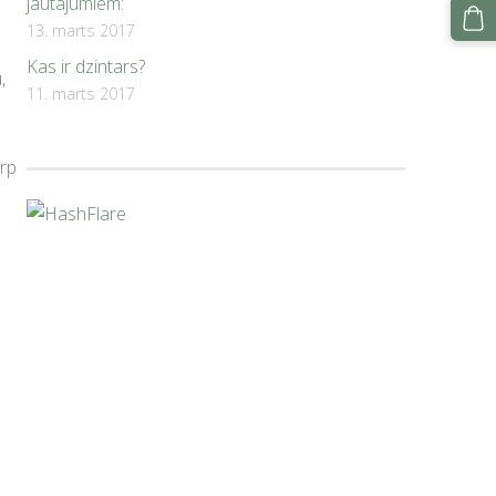
jautājumiem:
13. marts 2017
Kas ir dzintars?
,
11. marts 2017
arp