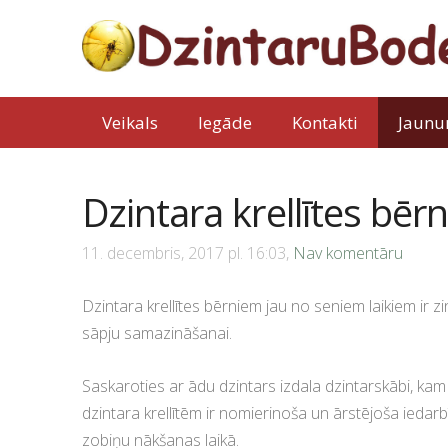
Veikals
Iegāde
Kontakti
Jaunu
Dzintara krellītes bēr
11. decembris, 2017 pl. 16:03,
Nav komentāru
Dzintara krellītes bērniem jau no seniem laikiem ir 
sāpju samazināšanai.
Saskaroties ar ādu dzintars izdala dzintarskābi, ka
dzintara krellītēm ir nomierinoša un ārstējoša ieda
zobiņu nākšanas laikā.