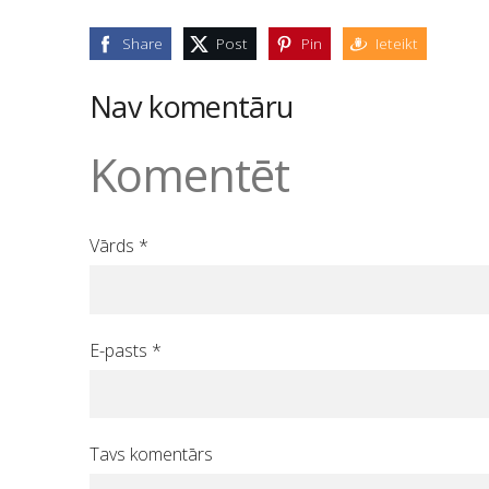
Share
Post
Pin
Ieteikt
Nav komentāru
Komentēt
Vārds *
E-pasts *
Tavs komentārs