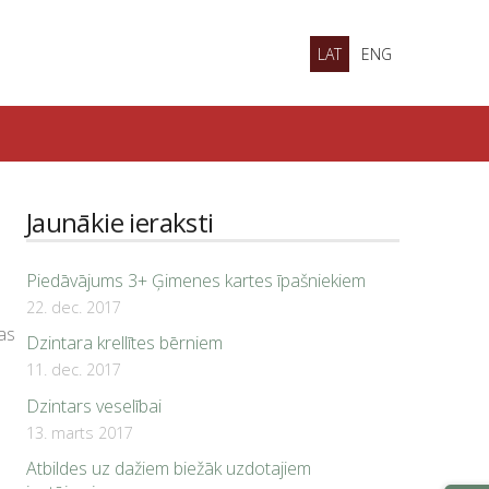
LAT
ENG
Jaunākie ieraksti
Piedāvājums 3+ Ģimenes kartes īpašniekiem
22. dec. 2017
nas
Dzintara krellītes bērniem
11. dec. 2017
Dzintars veselībai
13. marts 2017
Atbildes uz dažiem biežāk uzdotajiem