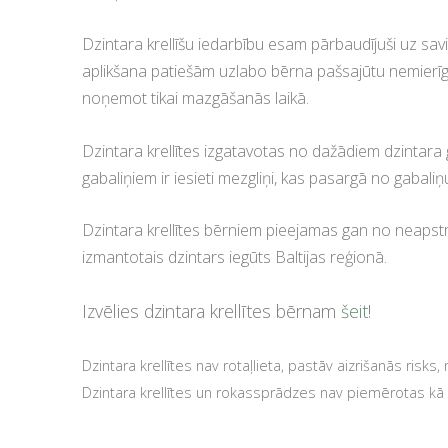
Dzintara krellīšu iedarbību esam pārbaudījuši uz savi
aplikšana patiešām uzlabo bērna pašsajūtu nemierīgaj
noņemot tikai mazgāšanās laikā.
Dzintara krellītes izgatavotas no dažādiem dzintara 
gabaliņiem ir iesieti mezgliņi, kas pasargā no gabaliņu
Dzintara krellītes bērniem pieejamas gan no neapst
izmantotais dzintars iegūts Baltijas reģionā.
Izvēlies dzintara krellītes bērnam
šeit
!
Dzintara krellītes nav rotaļlieta, pastāv aizrišanās risks
Dzintara krellītes un rokassprādzes nav piemērotas kā