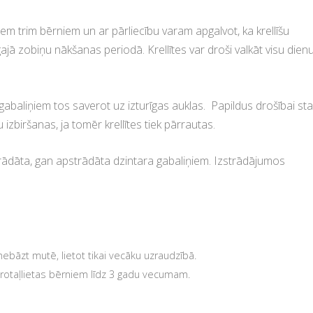
em trim bērniem un ar pārliecību varam apgalvot, ka krellīšu
ā zobiņu nākšanas periodā. Krellītes var droši valkāt visu dienu
gabaliņiem tos saverot uz izturīgas auklas. Papildus drošībai st
 izbiršanas, ja tomēr krellītes tiek pārrautas.
rādāta, gan apstrādāta dzintara gabaliņiem. Izstrādājumos
, nebāzt mutē, lietot tikai vecāku uzraudzībā.
 rotaļlietas bērniem līdz 3 gadu vecumam.