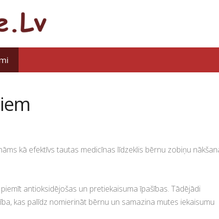
mi
niem
zināms kā efektīvs tautas medicīnas līdzeklis bērnu zobiņu nākša
m
piemīt antioksidējošas un pretiekaisuma īpašības.
Tādējādi
rbība, kas palīdz nomierināt bērnu un samazina mutes iekaisumu