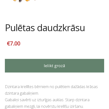
Pulētas daudzkrāsu
€7.00
Ielikt grozā
Dzintara krellītes bērniem no pulētiem dažādas krāsas
dzintara gabaliņiem.
Gabaliņi savērti uz izturīgas auklas. Starp dzintara
gabaliņiem mezgli, lai novērstu krellīšu iziršanu.