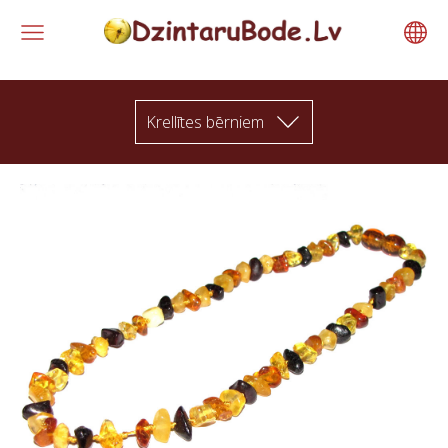
Krellītes bērniem