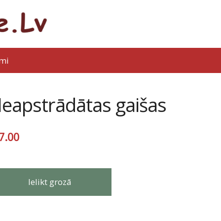
mi
eapstrādātas gaišas
7.00
Ielikt grozā