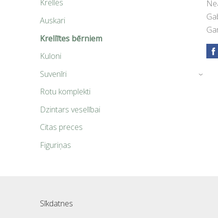
Krelles
Nea
Gab
Auskari
Ga
Krellītes bērniem
Kuloni
Suvenīri
›
Rotu komplekti
Dzintars veselībai
Citas preces
Figuriņas
Sīkdatnes