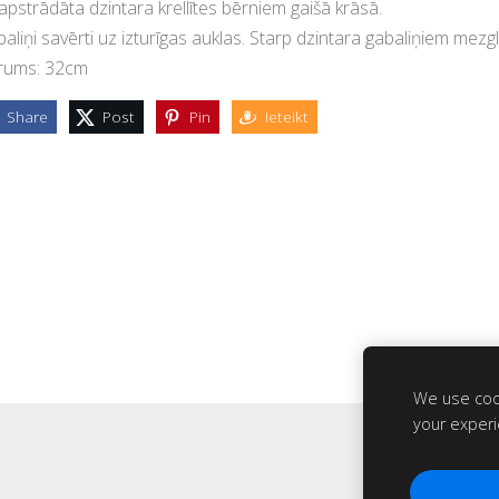
pstrādāta dzintara krellītes bērniem gaišā krāsā.
aliņi savērti uz izturīgas auklas. Starp dzintara gabaliņiem mezgli
rums: 32cm
Share
Post
Pin
Ieteikt
We use cook
your exper