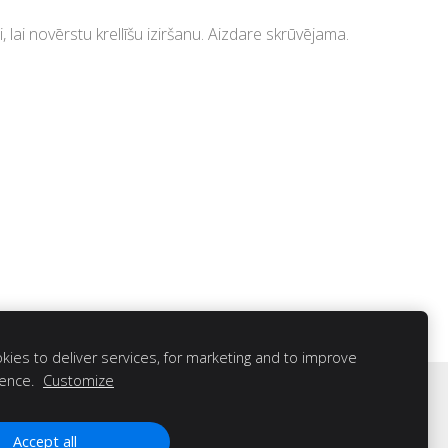
, lai novērstu krellīšu iziršanu. Aizdare skrūvējama.
ies to deliver services, for marketing and to improve
ience.
Customize
Accept all