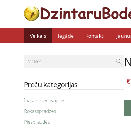
Veikals
Iegāde
Kontakti
Jaunu
N
€
Preču kategorijas
Īpašais piedāvājums
Rokassprādzes
Piespraudes