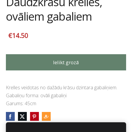
Daudzkrāsu krelles,
ovāliem gabaliem
€14.50
Ielikt grozā
Krelles veidotas no dažādu krāsu dzintara gabaliņiem.
Gabaliņu forma: ovāli gabaliņi
Garums: 45cm