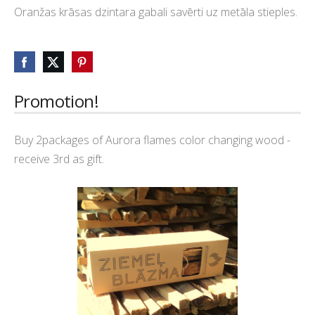
Oranžas krāsas dzintara gabali savērti uz metāla stieples.
Promotion!
Buy 2packages of Aurora flames color changing wood -
receive 3rd as gift.